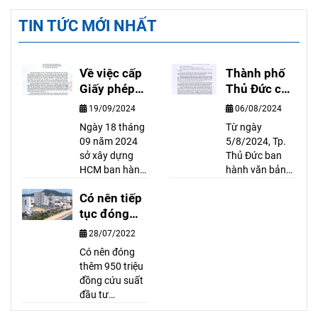
TIN TỨC MỚI NHẤT
Về việc cấp
Thành phố
Giấy phép
Thủ Đức cấp
xây dựng
sổ hồng
19/09/2024
06/08/2024
công trình
hoàn công
Ngày 18 tháng
Từ ngày
có hầm trên
cho nhà có
09 năm 2024
5/8/2024, Tp.
địa bàn Tp.
giấy phép có
sở xây dựng
Thủ Đức ban
Hồ Chí Minh
thời hạn
HCM ban hành
hành văn bản
văn bản số
số
Có nên tiếp
8718/SXD-
13221/CNTPTĐ
CPXD về việc
tục đóng
về việc: Trường
cấp GIẤY PHÉP
hợp đăng ký tài
tiền để mua
28/07/2022
xây dựng công
sản găn liền với
Condotel
Có nên đóng
trình có hầm
thửa đất đã
thêm 950 triệu
trên địa bàn TP.
được cấp Giấy
đồng cứu suất
Hồ Chí Minh.
chứng nhận
đầu tư
Văn bản có nội
hoặc đăng ký
condotel? Theo
dung như sau:
thay đổi về tài