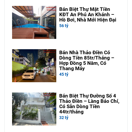
Bán Biệt Thự Mặt Tiền
KĐT An Phú An Khánh –
Hồ Bơi, Nhà Mới Hiện Đại
56 tỷ
Bán Nhà Thảo Điền Có
Dòng Tiền 85tr/Tháng –
Hợp Đồng 5 Năm, Có
Thang Máy
45 tỷ
Bán Biệt Thự Đường Số 4
Thảo Điền – Làng Báo Chí,
Có Sẵn Dòng Tiền
44tr/tháng
32 tỷ