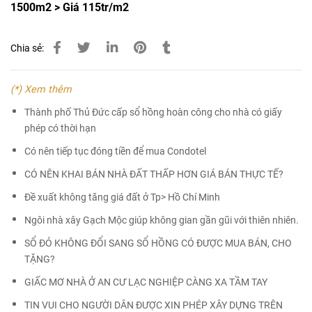
1500m2 > Giá 115tr/m2
Chia sẻ:
(*) Xem thêm
Thành phố Thủ Đức cấp sổ hồng hoàn công cho nhà có giấy
phép có thời hạn
Có nên tiếp tục đóng tiền để mua Condotel
CÓ NÊN KHAI BÁN NHÀ ĐẤT THẤP HƠN GIÁ BÁN THỰC TẾ?
Đề xuất không tăng giá đất ở Tp> Hồ Chí Minh
Ngôi nhà xây Gạch Mộc giúp không gian gần gũi với thiên nhiên.
SỔ ĐỎ KHÔNG ĐỔI SANG SỔ HỒNG CÓ ĐƯỢC MUA BÁN, CHO
TẶNG?
GIẤC MƠ NHÀ Ở AN CƯ LẠC NGHIỆP CÀNG XA TẦM TAY
TIN VUI CHO NGƯỜI DÂN ĐƯỢC XIN PHÉP XÂY DỰNG TRÊN