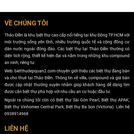
chuyên gia, đầu
sản gắn liền với
tư condotel là
đất đối với giấy
bài toán chia sẻ
phép xây dựng
lợi nhuận hơn
có thời hạn.
VỀ CHÚNG TÔI
là đầu tư tài
sản, nếu gặp
Thảo Điền là khu biệt thự cao cấp nổi tiếng tại khu Đông TP.HCM với
nhiều bất lợi,
môi trường sống yên tĩnh, nhiều trường quốc tế và cộng đồng cư
cắt lỗ vẫn hơn
dân nước ngoài đông đảo. Các biệt thự tại Thảo Điền thường có
là gồng lỗ.
diện tích rộng, thiết kế hiện đại và nằm trong những khu compound
an ninh, riêng tư.
Web: bietthudepquan2.com chuyên giới thiệu các biệt thự đang bán
và cho thuê tại Thảo Điền. Thông tin về villa, compound và giá bán
được cập nhật thường xuyên nhằm giúp khách hàng dễ dàng tìm
được căn biệt thự phù hợp với nhu cầu an cư hoặc đầu tư.
Ngoài ra chúng tôi còn có Biệt thự Sài Gòn Pearl, Biệt thự APAK;
Biệt thự Vinhomes Central Park; Biệt thự Ba Son (Victoria). Liên hệ
0938914968
LIÊN HỆ