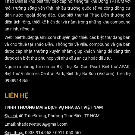
Thảo Điền là khu biệt thự cao cấp nổi tiếng tại khu Đông TP.HCM với
nhiều bất lợi,
môi trường sống yên tĩnh, nhiều trường quốc tế và cộng đồng cư
cắt lỗ vẫn hơn
dân nước ngoài đông đảo. Các biệt thự tại Thảo Điền thường có
là gồng lỗ.
diện tích rộng, thiết kế hiện đại và nằm trong những khu compound
an ninh, riêng tư.
Web: bietthudepquan2.com chuyên giới thiệu các biệt thự đang bán
và cho thuê tại Thảo Điền. Thông tin về villa, compound và giá bán
được cập nhật thường xuyên nhằm giúp khách hàng dễ dàng tìm
được căn biệt thự phù hợp với nhu cầu an cư hoặc đầu tư.
Ngoài ra chúng tôi còn có Biệt thự Sài Gòn Pearl, Biệt thự APAK;
Biệt thự Vinhomes Central Park; Biệt thự Ba Son (Victoria). Liên hệ
0938914968
LIÊN HỆ
TNHH THƯƠNG MẠI & DỊCH VỤ NHÀ ĐẤT VIỆT NAM
Địa chỉ:
40 Trúc Đường, Phường Thảo Điền, TP.HCM
Email:
nhadatviet868@gmail.com
Điện thoại:
0938.914.968 / 0911.050.567