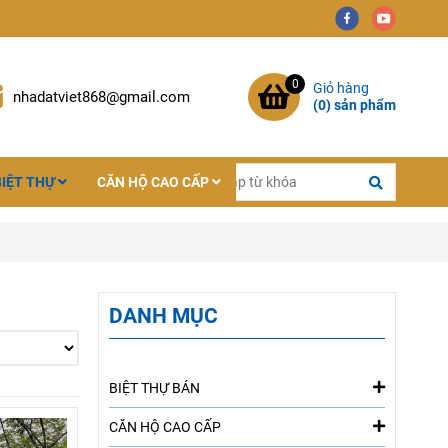
0
Giỏ hàng
nhadatviet868@gmail.com
(
0
) sản phẩm
BIỆT THỰ
CĂN HỘ CAO CẤP
DANH MỤC
BIỆT THỰ BÁN
CĂN HỘ CAO CẤP