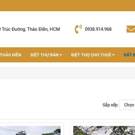
0 Trúc Đường, Thảo Điền, HCM
0938.914.968
 THẢO ĐIỀN
BIỆT THỰ BÁN
BIỆT THỰ CHO THUÊ
ĐẤT 
Sắp xếp: