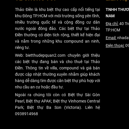
Thảo Điền là khu biệt thự cao cấp nổi tiếng tại
TNHH THƯƠN
khu Đông TP.HCM với môi trường sống yên tĩnh,
NAM
nhiều trường quốc tế và cộng đồng cư dân
Địa chỉ:
40 Tr
nước ngoài đông đảo. Các biệt thự tại Thảo
TP.HCM
Điền thường có diện tích rộng, thiết kế hiện đại
Email:
nhada
và nằm trong những khu compound an ninh,
Điện thoại:
09
riêng tư.
Web: bietthudepquan2.com chuyên giới thiệu
các biệt thự đang bán và cho thuê tại Thảo
Điền. Thông tin về villa, compound và giá bán
được cập nhật thường xuyên nhằm giúp khách
hàng dễ dàng tìm được căn biệt thự phù hợp với
nhu cầu an cư hoặc đầu tư.
Ngoài ra chúng tôi còn có Biệt thự Sài Gòn
Pearl, Biệt thự APAK; Biệt thự Vinhomes Central
Park; Biệt thự Ba Son (Victoria). Liên hệ
0938914968