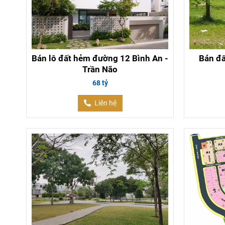
Bán lô đất hẻm đường 12 Bình An -
Bán đấ
Trần Não
68 tỷ
Liên hệ