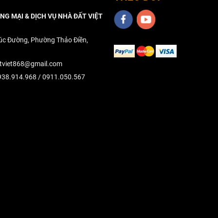
G MẠI & DỊCH VỤ NHÀ ĐẤT VIỆT
úc Đường, Phường Thảo Điền,
tviet868@gmail.com
38.914.968 / 0911.050.567