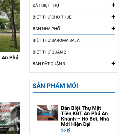
ĐẤT BIỆT THỰ
BIỆT THỰ CHO THUÊ
BÁN NHÀ PHỐ
BIỆT THỰ SAROMA SALA
BIỆT THỰ QUẬN 2
, An Phú
BÁN ĐẤT QUẬN 9
SẢN PHẨM MỚI
Bán Biệt Thự Mặt
Tiền KĐT An Phú An
Khánh – Hồ Bơi, Nhà
Mới Hiện Đại
56 tỷ