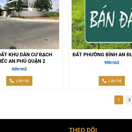
ĐẤT KHU DÂN CƯ RẠCH
ĐẤT PHƯỜNG BÌNH AN Đ
IẾC AN PHÚ QUẬN 2
90tr/m2
60tr/m2
Liên hệ
Liên hệ
1
2
THEO DÕI