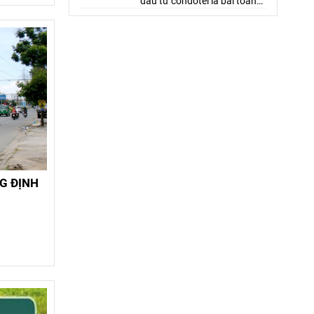
đầu tư condotel là bài toán
chia sẻ lợi nhuận hơn là đầu
tư tài sản, nếu gặp nhiều bất
lợi, cắt lỗ vẫn hơn là gồng lỗ.
G ĐỊNH