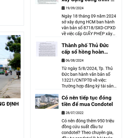
hầm trên địa bàn Tp.
19/09/2024
Hồ Chí Minh
Ngày 18 tháng 09 năm 2024
sở xây dựng HCM ban hành
văn bản số 8718/SXD-CPXD
về việc cấp GIẤY PHÉP xây
dựng công trình có hầm trên
Thành phố Thủ Đức
địa bàn TP. Hồ Chí Minh. Văn
bản có nội dung như sau:
cấp sổ hồng hoàn
công cho nhà có giấy
06/08/2024
phép có thời hạn
Từ ngày 5/8/2024, Tp. Thủ
Đức ban hành văn bản số
13221/CNTPTĐ về việc:
Trường hợp đăng ký tài sản
găn liền với thửa đất đã
Có nên tiếp tục đóng
được cấp Giấy chứng nhận
NG ĐỊNH
hoặc đăng ký thay đổi về tài
tiền để mua Condotel
sản gắn liền với đất đối với
28/07/2022
giấy phép xây dựng có thời
Có nên đóng thêm 950 triệu
hạn.
đồng cứu suất đầu tư
condotel? Theo chuyên gia,