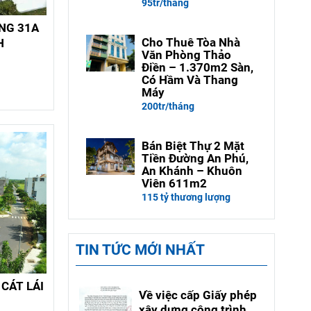
95tr/tháng
NG 31A
Cho Thuê Tòa Nhà
H
Văn Phòng Thảo
Điền – 1.370m2 Sàn,
Có Hầm Và Thang
Máy
200tr/tháng
Bán Biệt Thự 2 Mặt
Tiền Đường An Phú,
An Khánh – Khuôn
Viên 611m2
115 tỷ thương lượng
TIN TỨC MỚI NHẤT
CÁT LÁI
Về việc cấp Giấy phép
xây dựng công trình có