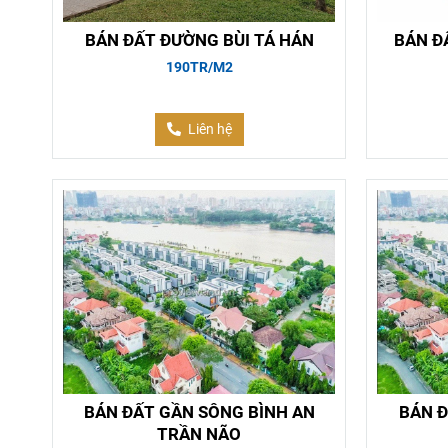
BÁN ĐẤT ĐƯỜNG BÙI TÁ HÁN
BÁN Đ
190TR/M2
Liên hệ
BÁN ĐẤT GẦN SÔNG BÌNH AN
BÁN Đ
TRẦN NÃO