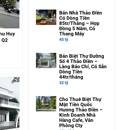
Bán Nhà Thảo Điền
Có Dòng Tiền
85tr/Tháng – Hợp
Đồng 5 Năm, Có
Thang Máy
khu Huy
45 tỷ
, Q2
Bán Biệt Thự Đường
Số 4 Thảo Điền –
Làng Báo Chí, Có Sẵn
Dòng Tiền
44tr/tháng
32 tỷ
Cho Thuê Biệt Thự
Mặt Tiền Quốc
Hương Thảo Điền –
Kinh Doanh Nhà
Hàng Cafe, Văn
Phòng Cty