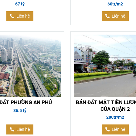
67 tỷ
60tr/m2
Liên hệ
Liên hệ
ĐẤT PHƯỜNG AN PHÚ
BÁN ĐẤT MẶT TIỀN LƯƠ
CỦA QUẬN 2
36.5 tỷ
280tr/m2
Liên hệ
Liên hệ