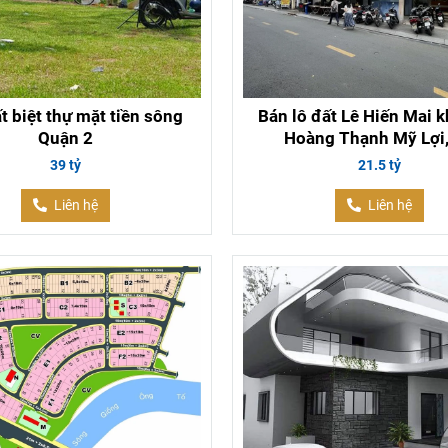
t biệt thự mặt tiền sông
Bán lô đất Lê Hiến Mai 
Quận 2
Hoàng Thạnh Mỹ Lợi
39 tỷ
21.5 tỷ
Liên hệ
Liên hệ