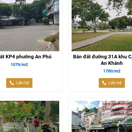
ất KP4 phường An Phú
Bán đất đường 31A khu C
An Khánh
107tr/m2
170tr/m2
Liên hệ
Liên hệ