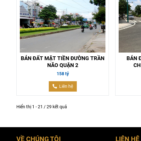
BÁN ĐẤT MẶT TIỀN ĐƯỜNG TRẦN
BÁN 
NÃO QUẬN 2
CH
158 tỷ
Liên hệ
Hiển thị 1 - 21 / 29 kết quả
VỀ CHÚNG TÔI
LIÊN HỆ