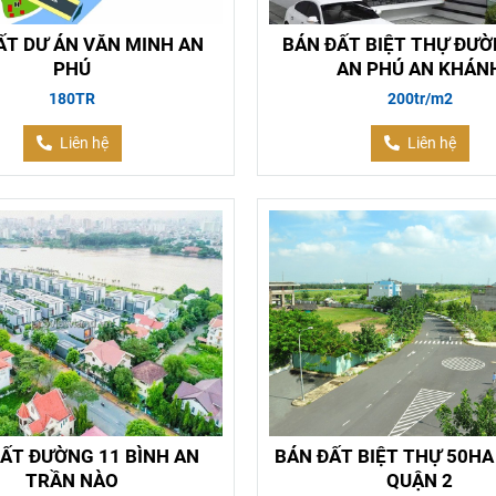
ẤT DƯ ÁN VĂN MINH AN
BÁN ĐẤT BIỆT THỰ ĐƯỜ
PHÚ
AN PHÚ AN KHÁN
180TR
200tr/m2
Liên hệ
Liên hệ
ẤT ĐƯỜNG 11 BÌNH AN
BÁN ĐẤT BIỆT THỰ 50HA 
TRẦN NÀO
QUẬN 2