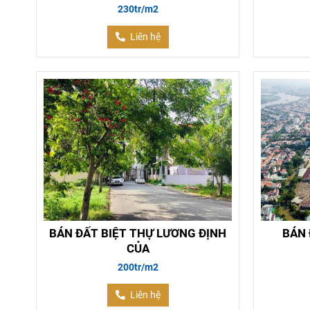
230tr/m2
Liên hệ
BÁN ĐẤT BIỆT THỰ LƯƠNG ĐỊNH
BÁN 
CỦA
200tr/m2
Liên hệ