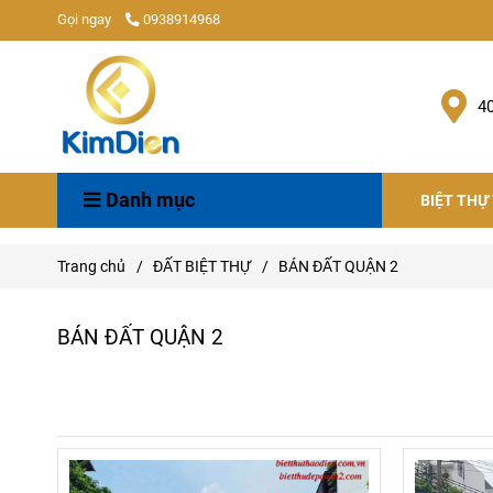
Gọi ngay
0938914968
4
Danh mục
BIỆT THỰ
Trang chủ
/
ĐẤT BIỆT THỰ
/
BÁN ĐẤT QUẬN 2
BÁN ĐẤT QUẬN 2