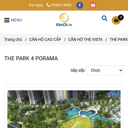
Gọi ngay
0938914968
0
MENU
Trang chủ
/
CĂN HỘ CAO CẤP
/
CĂN HỘ THE VISTA
/
THE PARK
THE PARK 4 PORAMA
Sắp xếp: