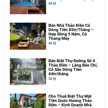
56 tỷ
Bán Nhà Thảo Điền Có
Dòng Tiền 85tr/Tháng –
Hợp Đồng 5 Năm, Có
Thang Máy
45 tỷ
Bán Biệt Thự Đường Số 4
Thảo Điền – Làng Báo Chí,
Có Sẵn Dòng Tiền
44tr/tháng
32 tỷ
Cho Thuê Biệt Thự Mặt
Tiền Quốc Hương Thảo
Điền – Kinh Doanh Nhà