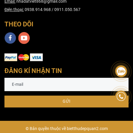
Email:
nhadatviet868@gmail.com
Điện thoại:
0938.914.968 / 0911.050.567
THEO DÕI
ĐĂNG KÍ NHẬN TIN
GỬI
© Bản quyền thuộc về
bietthu
depquan2.com