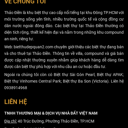
VỀ CHÚNG TÔI
là đầu tư tài
sản, nếu gặp
Thảo Điền là khu biệt thự cao cấp nổi tiếng tại khu Đông TP.HCM với
nhiều bất lợi,
môi trường sống yên tĩnh, nhiều trường quốc tế và cộng đồng cư
cắt lỗ vẫn hơn
dân nước ngoài đông đảo. Các biệt thự tại Thảo Điền thường có
là gồng lỗ.
diện tích rộng, thiết kế hiện đại và nằm trong những khu compound
an ninh, riêng tư.
Web: bietthudepquan2.com chuyên giới thiệu các biệt thự đang bán
và cho thuê tại Thảo Điền. Thông tin về villa, compound và giá bán
được cập nhật thường xuyên nhằm giúp khách hàng dễ dàng tìm
được căn biệt thự phù hợp với nhu cầu an cư hoặc đầu tư.
Ngoài ra chúng tôi còn có Biệt thự Sài Gòn Pearl, Biệt thự APAK;
Biệt thự Vinhomes Central Park; Biệt thự Ba Son (Victoria). Liên hệ
0938914968
LIÊN HỆ
TNHH THƯƠNG MẠI & DỊCH VỤ NHÀ ĐẤT VIỆT NAM
Địa chỉ:
40 Trúc Đường, Phường Thảo Điền, TP.HCM