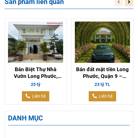
Sản phẩm liên quan
Bán Biệt Thự Nhà
Bán đất mặt tiền Long
Vườn Long Phước,
Phước, Quận 9 –
Quận 9 – Villa Nghỉ
2234m2 có thổ cư, giá
25 tỷ
23 tỷ TL
Dưỡng Đẹp 1.412m²
23 tỷ
Liên hệ
Liên hệ
DANH MỤC