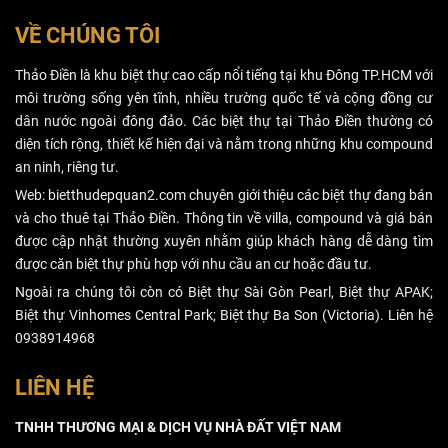
bài toán chia sẻ
phép xây dựng
lợi nhuận hơn
có thời hạn.
VỀ CHÚNG TÔI
là đầu tư tài
sản, nếu gặp
Thảo Điền là khu biệt thự cao cấp nổi tiếng tại khu Đông TP.HCM với
nhiều bất lợi,
môi trường sống yên tĩnh, nhiều trường quốc tế và cộng đồng cư
cắt lỗ vẫn hơn
dân nước ngoài đông đảo. Các biệt thự tại Thảo Điền thường có
là gồng lỗ.
diện tích rộng, thiết kế hiện đại và nằm trong những khu compound
an ninh, riêng tư.
Web: bietthudepquan2.com chuyên giới thiệu các biệt thự đang bán
và cho thuê tại Thảo Điền. Thông tin về villa, compound và giá bán
được cập nhật thường xuyên nhằm giúp khách hàng dễ dàng tìm
được căn biệt thự phù hợp với nhu cầu an cư hoặc đầu tư.
Ngoài ra chúng tôi còn có Biệt thự Sài Gòn Pearl, Biệt thự APAK;
Biệt thự Vinhomes Central Park; Biệt thự Ba Son (Victoria). Liên hệ
0938914968
LIÊN HỆ
TNHH THƯƠNG MẠI & DỊCH VỤ NHÀ ĐẤT VIỆT NAM