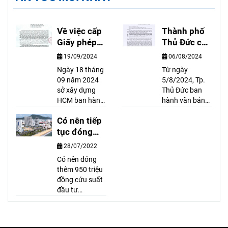
Về việc cấp
Thành phố
Giấy phép
Thủ Đức cấp
xây dựng
sổ hồng
19/09/2024
06/08/2024
công trình
hoàn công
Ngày 18 tháng
Từ ngày
có hầm trên
cho nhà có
09 năm 2024
5/8/2024, Tp.
địa bàn Tp.
giấy phép có
sở xây dựng
Thủ Đức ban
Hồ Chí Minh
thời hạn
HCM ban hành
hành văn bản
văn bản số
số
Có nên tiếp
8718/SXD-
13221/CNTPTĐ
CPXD về việc
tục đóng
về việc: Trường
cấp GIẤY PHÉP
hợp đăng ký tài
tiền để mua
28/07/2022
xây dựng công
sản găn liền với
Condotel
Có nên đóng
trình có hầm
thửa đất đã
thêm 950 triệu
trên địa bàn TP.
được cấp Giấy
đồng cứu suất
Hồ Chí Minh.
chứng nhận
đầu tư
Văn bản có nội
hoặc đăng ký
condotel? Theo
dung như sau:
thay đổi về tài
chuyên gia, đầu
sản gắn liền với
tư condotel là
đất đối với giấy