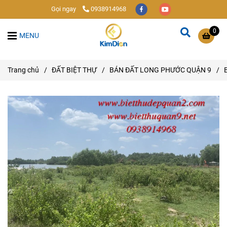
Gọi ngay
0938914968
0
MENU
Trang chủ
/
ĐẤT BIỆT THỰ
/
BÁN ĐẤT LONG PHƯỚC QUẬN 9
/