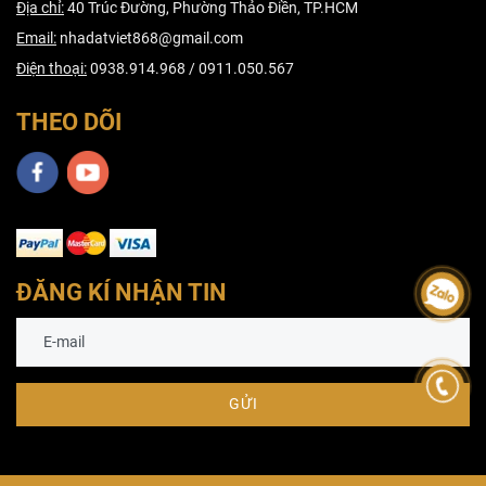
Địa chỉ:
40 Trúc Đường, Phường Thảo Điền, TP.HCM
Email:
nhadatviet868@gmail.com
Điện thoại:
0938.914.968 / 0911.050.567
THEO DÕI
ĐĂNG KÍ NHẬN TIN
GỬI