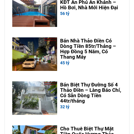
KĐT An Phú An Khánh –
Hồ Bơi, Nhà Mới Hiện Đại
56 tỷ
Bán Nhà Thảo Điền Có
Dòng Tiền 85tr/Tháng –
Hợp Đồng 5 Năm, Có
Thang Máy
45 tỷ
Bán Biệt Thự Đường Số 4
Thảo Điền – Làng Báo Chí,
Có Sẵn Dòng Tiền
44tr/tháng
32 tỷ
Cho Thuê Biệt Thự Mặt