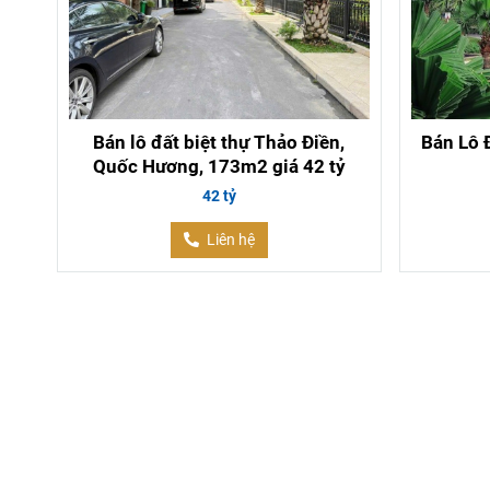
Bán lô đất biệt thự Thảo Điền,
Bán Lô 
Quốc Hương, 173m2 giá 42 tỷ
42 tỷ
Liên hệ