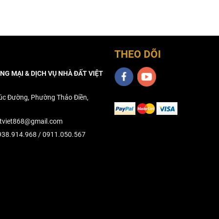
THEO DÕI
G MẠI & DỊCH VỤ NHÀ ĐẤT VIỆT
úc Đường, Phường Thảo Điền,
tviet868@gmail.com
38.914.968 / 0911.050.567