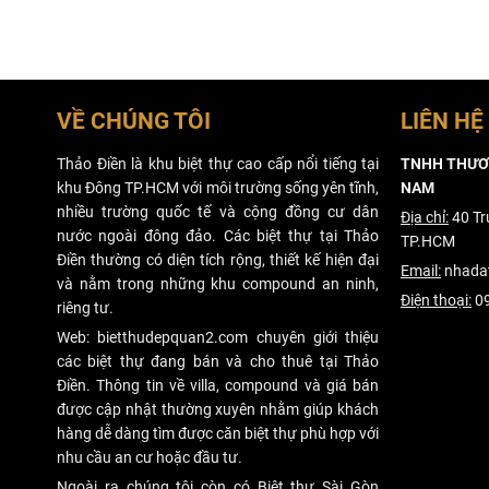
VỀ CHÚNG TÔI
LIÊN HỆ
Thảo Điền là khu biệt thự cao cấp nổi tiếng tại
TNHH THƯƠN
khu Đông TP.HCM với môi trường sống yên tĩnh,
NAM
nhiều trường quốc tế và cộng đồng cư dân
Địa chỉ:
40 Tr
nước ngoài đông đảo. Các biệt thự tại Thảo
TP.HCM
Điền thường có diện tích rộng, thiết kế hiện đại
Email:
nhada
và nằm trong những khu compound an ninh,
Điện thoại:
09
riêng tư.
Web: bietthudepquan2.com chuyên giới thiệu
các biệt thự đang bán và cho thuê tại Thảo
Điền. Thông tin về villa, compound và giá bán
được cập nhật thường xuyên nhằm giúp khách
hàng dễ dàng tìm được căn biệt thự phù hợp với
nhu cầu an cư hoặc đầu tư.
Ngoài ra chúng tôi còn có Biệt thự Sài Gòn