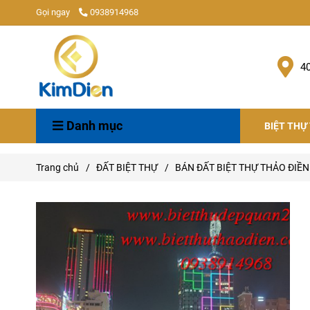
Gọi ngay
0938914968
4
Danh mục
BIỆT THỰ
Trang chủ
/
ĐẤT BIỆT THỰ
/
BÁN ĐẤT BIỆT THỰ THẢO ĐIỀN