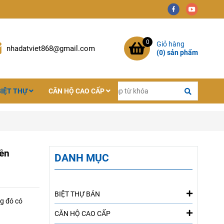
0
Giỏ hàng
nhadatviet868@gmail.com
(
0
) sản phẩm
BIỆT THỰ
CĂN HỘ CAO CẤP
iền
DANH MỤC
BIỆT THỰ BÁN
g đó có
CĂN HỘ CAO CẤP