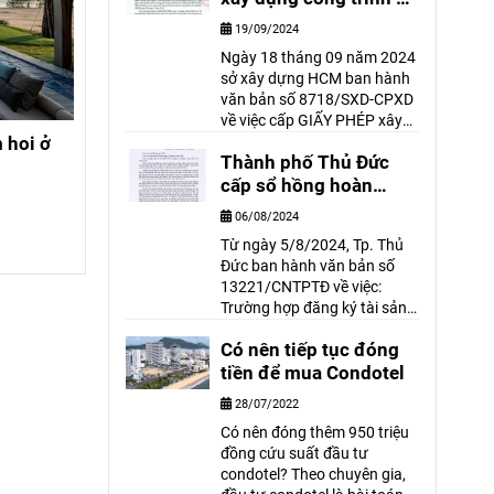
hầm trên địa bàn Tp.
19/09/2024
Hồ Chí Minh
Ngày 18 tháng 09 năm 2024
sở xây dựng HCM ban hành
văn bản số 8718/SXD-CPXD
về việc cấp GIẤY PHÉP xây
dựng công trình có hầm trên
 hoi ở
Đất biệt thự 2 mặt tiền Nguyễn Văn
Bá
Thành phố Thủ Đức
địa bàn TP. Hồ Chí Minh. Văn
Hưởng bờ sông
bản có nội dung như sau:
cấp sổ hồng hoàn
700 tỷ
công cho nhà có giấy
06/08/2024
phép có thời hạn
Liên hệ
Từ ngày 5/8/2024, Tp. Thủ
Đức ban hành văn bản số
13221/CNTPTĐ về việc:
Trường hợp đăng ký tài sản
găn liền với thửa đất đã
Có nên tiếp tục đóng
được cấp Giấy chứng nhận
hoặc đăng ký thay đổi về tài
tiền để mua Condotel
sản gắn liền với đất đối với
28/07/2022
giấy phép xây dựng có thời
Có nên đóng thêm 950 triệu
hạn.
đồng cứu suất đầu tư
condotel? Theo chuyên gia,