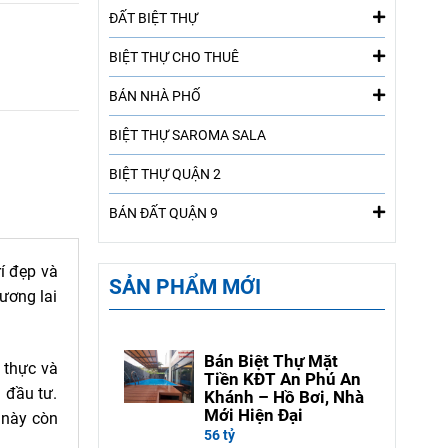
ĐẤT BIỆT THỰ
BIỆT THỰ CHO THUÊ
BÁN NHÀ PHỐ
BIỆT THỰ SAROMA SALA
BIỆT THỰ QUẬN 2
BÁN ĐẤT QUẬN 9
í đẹp và
SẢN PHẨM MỚI
ương lai
Bán Biệt Thự Mặt
 thực và
Tiền KĐT An Phú An
 đầu tư.
Khánh – Hồ Bơi, Nhà
Mới Hiện Đại
 này còn
56 tỷ