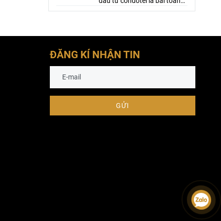
đầu tư condotel là bài toán
chia sẻ lợi nhuận hơn là đầu
tư tài sản, nếu gặp nhiều bất
lợi, cắt lỗ vẫn hơn là gồng lỗ.
ĐĂNG KÍ NHẬN TIN
GỬI