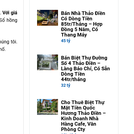
y.
Với giá
Bán Nhà Thảo Điền
Có Dòng Tiền
 Sổ hồng
85tr/Tháng – Hợp
Đồng 5 Năm, Có
Thang Máy
45 tỷ
húng tôi.
hố.
Bán Biệt Thự Đường
Số 4 Thảo Điền –
Làng Báo Chí, Có Sẵn
Dòng Tiền
44tr/tháng
32 tỷ
Cho Thuê Biệt Thự
Mặt Tiền Quốc
Hương Thảo Điền –
Kinh Doanh Nhà
Hàng Cafe, Văn
Phòng Cty