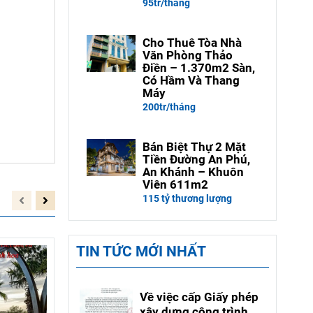
95tr/tháng
Cho Thuê Tòa Nhà
Văn Phòng Thảo
Điền – 1.370m2 Sàn,
Có Hầm Và Thang
Máy
200tr/tháng
Bán Biệt Thự 2 Mặt
Tiền Đường An Phú,
An Khánh – Khuôn
Viên 611m2
115 tỷ thương lượng
TIN TỨC MỚI NHẤT
Về việc cấp Giấy phép
xây dựng công trình có