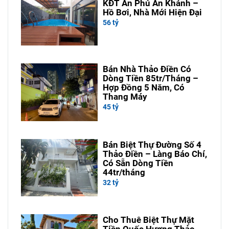
KĐT An Phú An Khánh –
Hồ Bơi, Nhà Mới Hiện Đại
56 tỷ
Bán Nhà Thảo Điền Có
Dòng Tiền 85tr/Tháng –
Hợp Đồng 5 Năm, Có
Thang Máy
45 tỷ
Bán Biệt Thự Đường Số 4
Thảo Điền – Làng Báo Chí,
Có Sẵn Dòng Tiền
44tr/tháng
32 tỷ
Cho Thuê Biệt Thự Mặt
Tiền Quốc Hương Thảo