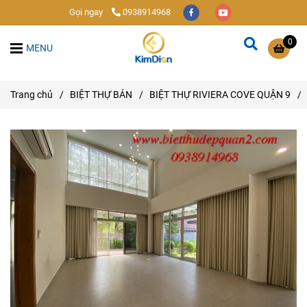
Gọi ngay
0938914968
0
MENU
Trang chủ
/
BIỆT THỰ BÁN
/
BIỆT THỰ RIVIERA COVE QUẬN 9
/