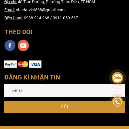
Địa chỉ:
40 Trúc Đường, Phường Thảo Điền, TP.HCM
Email:
nhadatviet868@gmail.com
Điện thoại:
0938.914.968 / 0911.050.567
THEO DÕI
ĐĂNG KÍ NHẬN TIN
GỬI