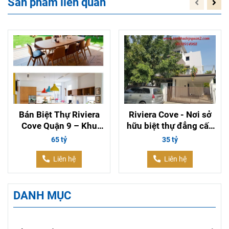
Sản phẩm liên quan
Bán Biệt Thự Riviera
Riviera Cove - Nơi sở
Cove Quận 9 – Khu
hữu biệt thự đẳng cấp
Compound Ven Sông
tại quận 9
65 tỷ
35 tỷ
Đẳng Cấp, Diện Tích
546m²
Liên hệ
Liên hệ
DANH MỤC