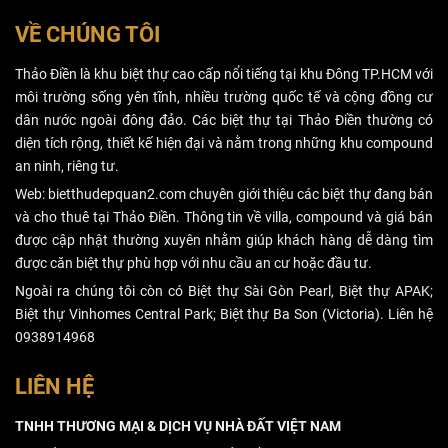
bài toán chia sẻ
phép xây dựng
lợi nhuận hơn
có thời hạn.
VỀ CHÚNG TÔI
là đầu tư tài
sản, nếu gặp
Thảo Điền là khu biệt thự cao cấp nổi tiếng tại khu Đông TP.HCM với
nhiều bất lợi,
môi trường sống yên tĩnh, nhiều trường quốc tế và cộng đồng cư
cắt lỗ vẫn hơn
dân nước ngoài đông đảo. Các biệt thự tại Thảo Điền thường có
là gồng lỗ.
diện tích rộng, thiết kế hiện đại và nằm trong những khu compound
an ninh, riêng tư.
Web: bietthudepquan2.com chuyên giới thiệu các biệt thự đang bán
và cho thuê tại Thảo Điền. Thông tin về villa, compound và giá bán
được cập nhật thường xuyên nhằm giúp khách hàng dễ dàng tìm
được căn biệt thự phù hợp với nhu cầu an cư hoặc đầu tư.
Ngoài ra chúng tôi còn có Biệt thự Sài Gòn Pearl, Biệt thự APAK;
Biệt thự Vinhomes Central Park; Biệt thự Ba Son (Victoria). Liên hệ
0938914968
LIÊN HỆ
TNHH THƯƠNG MẠI & DỊCH VỤ NHÀ ĐẤT VIỆT NAM