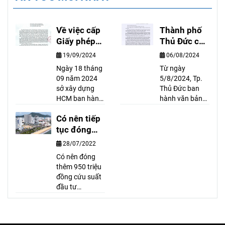
Về việc cấp
Thành phố
Giấy phép
Thủ Đức cấp
xây dựng
sổ hồng
19/09/2024
06/08/2024
công trình
hoàn công
Ngày 18 tháng
Từ ngày
có hầm trên
cho nhà có
09 năm 2024
5/8/2024, Tp.
địa bàn Tp.
giấy phép có
sở xây dựng
Thủ Đức ban
Hồ Chí Minh
thời hạn
HCM ban hành
hành văn bản
văn bản số
số
Có nên tiếp
8718/SXD-
13221/CNTPTĐ
CPXD về việc
tục đóng
về việc: Trường
cấp GIẤY PHÉP
hợp đăng ký tài
tiền để mua
28/07/2022
xây dựng công
sản găn liền với
Condotel
Có nên đóng
trình có hầm
thửa đất đã
thêm 950 triệu
trên địa bàn TP.
được cấp Giấy
đồng cứu suất
Hồ Chí Minh.
chứng nhận
đầu tư
Văn bản có nội
hoặc đăng ký
condotel? Theo
dung như sau:
thay đổi về tài
chuyên gia, đầu
sản gắn liền với
tư condotel là
đất đối với giấy