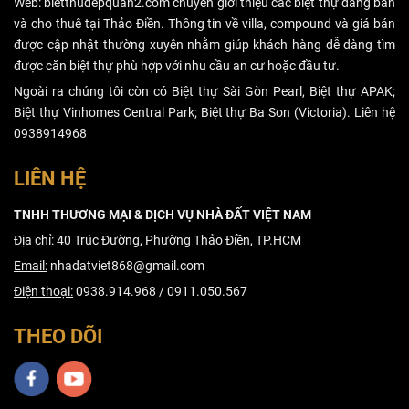
Web: bietthudepquan2.com chuyên giới thiệu các biệt thự đang bán
và cho thuê tại Thảo Điền. Thông tin về villa, compound và giá bán
được cập nhật thường xuyên nhằm giúp khách hàng dễ dàng tìm
được căn biệt thự phù hợp với nhu cầu an cư hoặc đầu tư.
Ngoài ra chúng tôi còn có Biệt thự Sài Gòn Pearl, Biệt thự APAK;
Biệt thự Vinhomes Central Park; Biệt thự Ba Son (Victoria). Liên hệ
0938914968
LIÊN HỆ
TNHH THƯƠNG MẠI & DỊCH VỤ NHÀ ĐẤT VIỆT NAM
Địa chỉ:
40 Trúc Đường, Phường Thảo Điền, TP.HCM
Email:
nhadatviet868@gmail.com
Điện thoại:
0938.914.968 / 0911.050.567
THEO DÕI