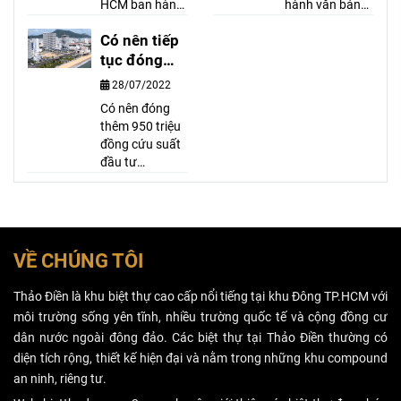
Hồ Chí Minh
thời hạn
HCM ban hành
hành văn bản
văn bản số
số
Có nên tiếp
8718/SXD-
13221/CNTPTĐ
CPXD về việc
tục đóng
về việc: Trường
cấp GIẤY PHÉP
hợp đăng ký tài
tiền để mua
28/07/2022
xây dựng công
sản găn liền với
Condotel
Có nên đóng
trình có hầm
thửa đất đã
thêm 950 triệu
trên địa bàn TP.
được cấp Giấy
đồng cứu suất
Hồ Chí Minh.
chứng nhận
đầu tư
Văn bản có nội
hoặc đăng ký
condotel? Theo
dung như sau:
thay đổi về tài
chuyên gia, đầu
sản gắn liền với
tư condotel là
đất đối với giấy
bài toán chia sẻ
phép xây dựng
lợi nhuận hơn
có thời hạn.
VỀ CHÚNG TÔI
là đầu tư tài
sản, nếu gặp
Thảo Điền là khu biệt thự cao cấp nổi tiếng tại khu Đông TP.HCM với
nhiều bất lợi,
môi trường sống yên tĩnh, nhiều trường quốc tế và cộng đồng cư
cắt lỗ vẫn hơn
dân nước ngoài đông đảo. Các biệt thự tại Thảo Điền thường có
là gồng lỗ.
diện tích rộng, thiết kế hiện đại và nằm trong những khu compound
an ninh, riêng tư.