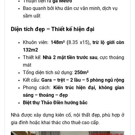
Thuận tiện ra
ga Metro
Bao quanh bởi khu dân cư văn minh, dịch vụ
sầm uất
Diện tích đẹp – Thiết kế hiện đại
Khuôn viên:
148m² (
8.35 x15)
, trừ lộ giới còn
132m2
Thiết kế:
Nhà 2 mặt tiền trước sau
, cực thoáng
mát
Tổng diện tích sử dụng:
250m²
Kết cấu:
Gara – trệt – 2 lầu – 5 phòng ngủ rộng
Phong cách:
Kiến trúc hiện đại, không gian
sáng – thoáng – đẹp
Biệt thự Thảo Điền hướng bắc
Nhà được xây dựng kiên cố, nội thất đẹp, phù hợp ở
gia đình hoặc khai thác cho thuê cao cấp
.