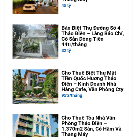
45 tỷ
Bán Biệt Thự Đường Số 4
Thảo Điền – Làng Báo Chí,
Có Sẵn Dòng Tiền
44tr/tháng
32 tỷ
Cho Thuê Biệt Thự Mặt
Tiền Quốc Hương Thảo
Điền – Kinh Doanh Nhà
Hàng Cafe, Văn Phòng Cty
95tr/tháng
Cho Thuê Tòa Nhà Văn
Phòng Thảo Điền –
1.370m2 Sàn, Có Hầm Và
Thang Máy