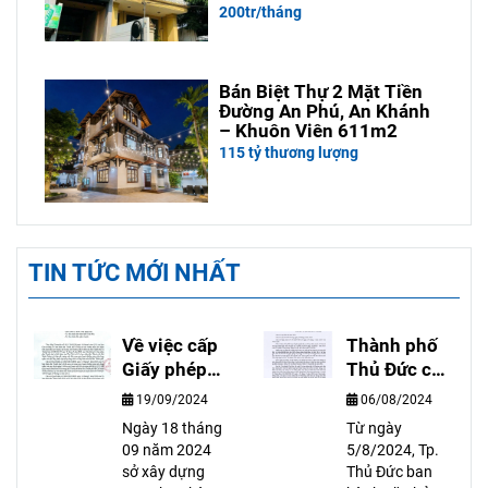
200tr/tháng
Bán Biệt Thự 2 Mặt Tiền
Đường An Phú, An Khánh
– Khuôn Viên 611m2
115 tỷ thương lượng
TIN TỨC MỚI NHẤT
Về việc cấp
Thành phố
Giấy phép
Thủ Đức cấp
xây dựng
sổ hồng
19/09/2024
06/08/2024
công trình
hoàn công
Ngày 18 tháng
Từ ngày
có hầm trên
cho nhà có
09 năm 2024
5/8/2024, Tp.
địa bàn Tp.
giấy phép có
sở xây dựng
Thủ Đức ban