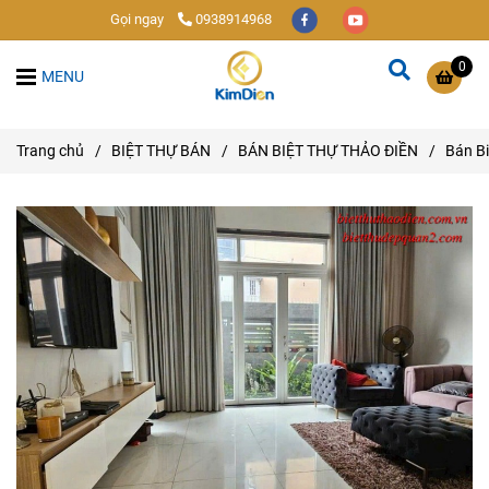
Gọi ngay
0938914968
0
MENU
Trang chủ
/
BIỆT THỰ BÁN
/
BÁN BIỆT THỰ THẢO ĐIỀN
/
Bán Bi