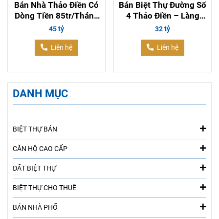
Bán Nhà Thảo Điền Có
Bán Biệt Thự Đường Số
Dòng Tiền 85tr/Tháng
4 Thảo Điền – Làng
– Hợp Đồng 5 Năm, Có
Báo Chí, Có Sẵn Dòng
45 tỷ
32 tỷ
Thang Máy
Tiền 44tr/tháng
Liên hệ
Liên hệ
DANH MỤC
BIỆT THỰ BÁN
CĂN HỘ CAO CẤP
ĐẤT BIỆT THỰ
BIỆT THỰ CHO THUÊ
BÁN NHÀ PHỐ