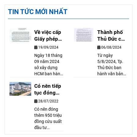
TIN TỨC MỚI NHẤT
Về việc cấp
Thành phố
Giấy phép
Thủ Đức cấp
xây dựng
sổ hồng
19/09/2024
06/08/2024
công trình
hoàn công
Ngày 18 tháng
Từ ngày
có hầm trên
cho nhà có
09 năm 2024
5/8/2024, Tp.
địa bàn Tp.
giấy phép có
sở xây dựng
Thủ Đức ban
Hồ Chí Minh
thời hạn
HCM ban hành
hành văn bản
văn bản số
số
Có nên tiếp
8718/SXD-
13221/CNTPTĐ
CPXD về việc
tục đóng
về việc: Trường
cấp GIẤY PHÉP
hợp đăng ký tài
tiền để mua
28/07/2022
xây dựng công
sản găn liền với
Condotel
Có nên đóng
trình có hầm
thửa đất đã
thêm 950 triệu
trên địa bàn TP.
được cấp Giấy
đồng cứu suất
Hồ Chí Minh.
chứng nhận
đầu tư
Văn bản có nội
hoặc đăng ký
condotel? Theo
dung như sau:
thay đổi về tài