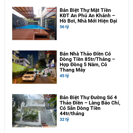
Bán Biệt Thự Mặt Tiền
KĐT An Phú An Khánh –
Hồ Bơi, Nhà Mới Hiện Đại
56 tỷ
Bán Nhà Thảo Điền Có
Dòng Tiền 85tr/Tháng –
Hợp Đồng 5 Năm, Có
Thang Máy
45 tỷ
Bán Biệt Thự Đường Số 4
Thảo Điền – Làng Báo Chí,
Có Sẵn Dòng Tiền
44tr/tháng
32 tỷ