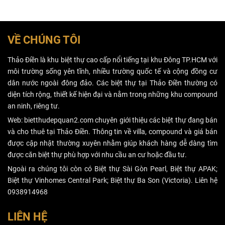
chuyên gia, đầu
sản gắn liền với
tư condotel là
đất đối với giấy
bài toán chia sẻ
phép xây dựng
lợi nhuận hơn
có thời hạn.
VỀ CHÚNG TÔI
là đầu tư tài
sản, nếu gặp
Thảo Điền là khu biệt thự cao cấp nổi tiếng tại khu Đông TP.HCM với
nhiều bất lợi,
môi trường sống yên tĩnh, nhiều trường quốc tế và cộng đồng cư
cắt lỗ vẫn hơn
dân nước ngoài đông đảo. Các biệt thự tại Thảo Điền thường có
là gồng lỗ.
diện tích rộng, thiết kế hiện đại và nằm trong những khu compound
an ninh, riêng tư.
Web: bietthudepquan2.com chuyên giới thiệu các biệt thự đang bán
và cho thuê tại Thảo Điền. Thông tin về villa, compound và giá bán
được cập nhật thường xuyên nhằm giúp khách hàng dễ dàng tìm
được căn biệt thự phù hợp với nhu cầu an cư hoặc đầu tư.
Ngoài ra chúng tôi còn có Biệt thự Sài Gòn Pearl, Biệt thự APAK;
Biệt thự Vinhomes Central Park; Biệt thự Ba Son (Victoria). Liên hệ
0938914968
LIÊN HỆ