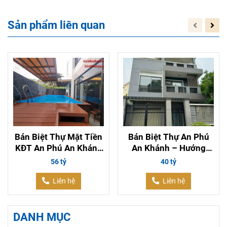
Sản phẩm liên quan
Bán Biệt Thự Mặt Tiền
Bán Biệt Thự An Phú
KĐT An Phú An Khánh
An Khánh – Hướng
– Hồ Bơi, Nhà Mới
Đông Nam Mát Mẻ, Nội
56 tỷ
40 tỷ
Hiện Đại
Thất Cao Cấp
Liên hệ
Liên hệ
DANH MỤC