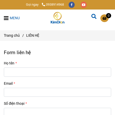
Gọi ngay
0938914968
0
MENU
Trang chủ
/
LIÊN HỆ
Form liên hệ
Họ tên
Email
Số điện thoại