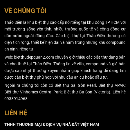
VỀ CHÚNG TÔI
Thảo Điền là khu biệt thự cao cấp nổi tiếng tại khu Đông TP.HCM với
môi trường sống yên tĩnh, nhiều trường quốc tế và cộng đồng cư
dân nước ngoài đông đảo. Các biệt thự tại Thảo Điền thường có
diện tích rộng, thiết kế hiện đại và nằm trong những khu compound
an ninh, riêng tư.
Web: bietthudepquan2.com chuyên giới thiệu các biệt thự đang bán
và cho thuê tại Thảo Điền. Thông tin về villa, compound và giá bán
được cập nhật thường xuyên nhằm giúp khách hàng dễ dàng tìm
được căn biệt thự phù hợp với nhu cầu an cư hoặc đầu tư.
Ngoài ra chúng tôi còn có Biệt thự Sài Gòn Pearl, Biệt thự APAK;
Biệt thự Vinhomes Central Park; Biệt thự Ba Son (Victoria). Liên hệ
0938914968
LIÊN HỆ
TNHH THƯƠNG MẠI & DỊCH VỤ NHÀ ĐẤT VIỆT NAM